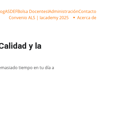
log
ASDEF
Bolsa Docentes
IAdministración
Contacto
Convenio ALS | Iacademy 2025
Acerca de
Calidad y la
demasiado tiempo en tu día a