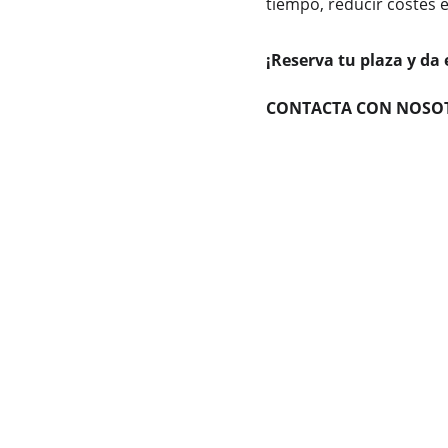
tiempo, reducir costes 
¡Reserva tu plaza y da e
CONTACTA CON NOSOT
by MejorConAyuda
Formación en 
Competencias Digitales
 y 
AI 
para Personas Trabajadoras Empleadas y 
en Situación de Desempleo. Capacitación 
de Formadores y Profesionales en IA
Política de Privacidad |  Política de cookies